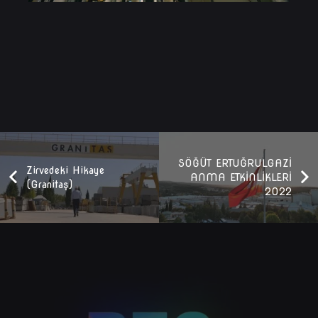
SÖĞÜT ERTUĞRULGAZİ
Zirvedeki Hikaye
ANMA ETKİNLİKLERİ
(Granitaş)
2022