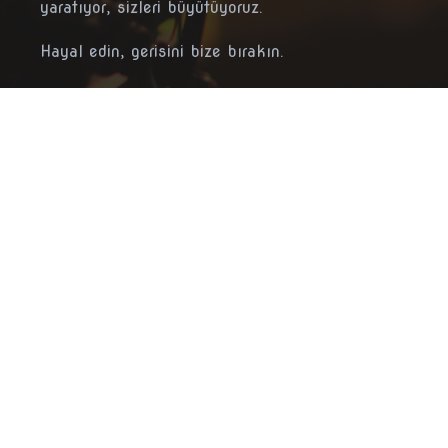
yaratıyor, sizleri büyütüyoruz.
Hayal edin, gerisini bize bırakın.
İletişim
bilgi@recproduksiyon.com
+90 542 406 95 46
Akçağlan, Cumhuriyet Blv. No:32/1,
26004 Odunpazarı/Eskişehir