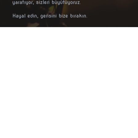
yaratıyor, sizleri büyütüyoruz.
Hayal edin, gerisini bize bırakın.
İletişim
bilgi@recproduksiyon.com
+90 542 406 95 46
Akçağlan, Cumhuriyet Blv. No:32/1,
26004 Odunpazarı/Eskişehir